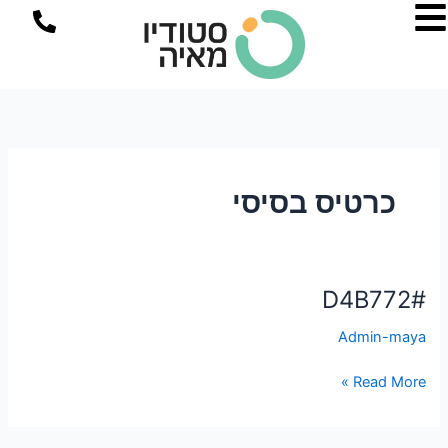
ילוג
P
תוכן
h
o
n
e
-
a
l
כרטיס בסיסי
t
#D4B772
#D4B772
Admin-maya
Read More »